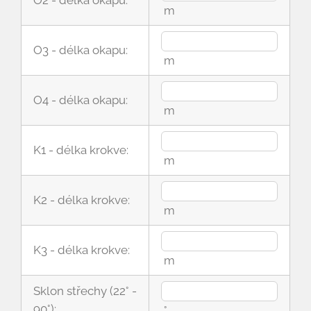
O2 - délka okapu:
m
O3 - délka okapu:
m
O4 - délka okapu:
m
K1 - délka krokve:
m
K2 - délka krokve:
m
K3 - délka krokve:
m
Sklon střechy (22° -
90°):
°