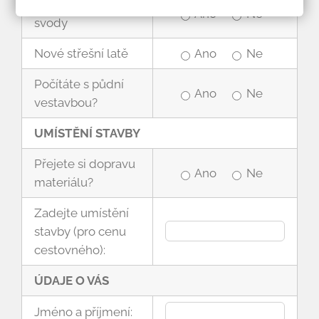
Nové žlaby a
Ano
Ne
svody
Nové střešní latě
Ano
Ne
Počítáte s půdní
Ano
Ne
vestavbou?
UMÍSTĚNÍ STAVBY
Přejete si dopravu
Ano
Ne
materiálu?
Zadejte umístění
stavby (pro cenu
cestovného):
ÚDAJE O VÁS
Jméno a příjmení: