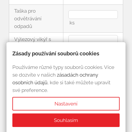
Taška pro
odvětrávání
ks
odpadů
Výlezový vikýř s
polykarbonátem
ks
Zásady používání souborů cookies
Komínová lávka
Ano
Ne
Používáme různé typy souborů cookies. Více
Použít
se dozvíte v našich
zásadách ochrany
Ano
Ne
protisněhové háky
osobních údajů
, kde si také můžete upravit
své preference.
Montáž střechy
(ano - 15%; ne - 21%
Ano
Ne
Nastavení
DPH)
Souhlasím
Hydroizolační fólie
Ano
Ne