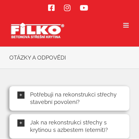
Přeskočit
Facebook
Instagram
YouTube
na
obsah
OTÁZKY A ODPOVĚDI
Potřebuji na rekonstrukci střechy
stavební povolení?
Jak na rekonstrukci střechy s
krytinou s azbestem (eternit)?