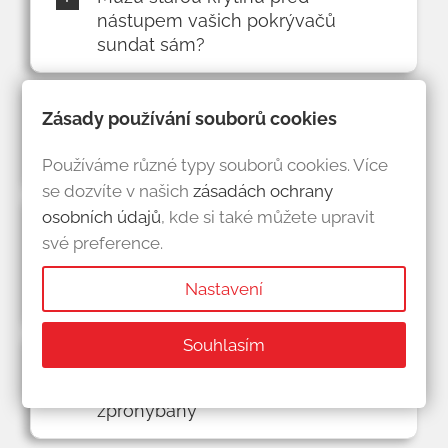
nástupem vašich pokrývačů
sundat sám?
Můj pokrývač s taškami FILKO
Zásady používání souborů cookies
nikdy nepracoval, kde zjistí
potřebné informace?
Používáme různé typy souborů cookies. Více
se dozvíte v našich
zásadách ochrany
osobních údajů
, kde si také můžete upravit
Oproti konkurenci máte levnější
své preference.
betonové tvarovky, ale dražší
cenu za m² základních tašek,
Nastavení
proč?
Souhlasím
Do mojí střechy už několik let
zatéká, krov je nahnilý a
zprohýbaný