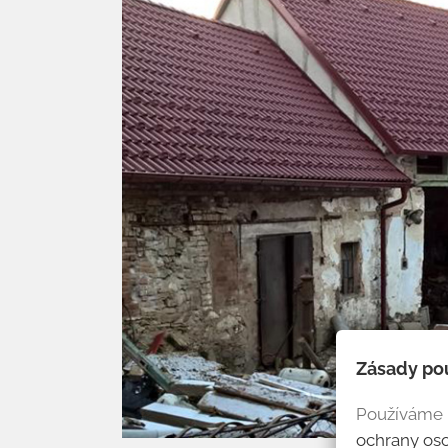
Zásady po
Používáme r
ochrany os