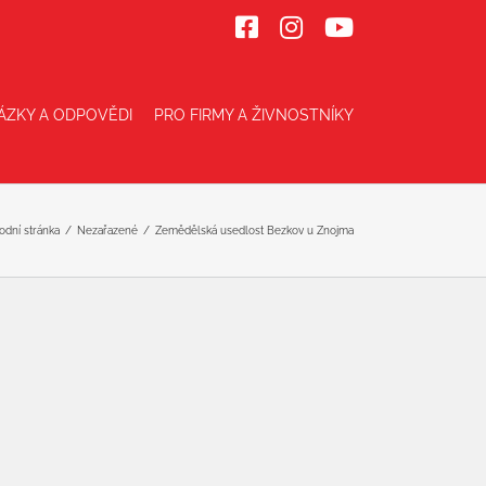
Facebook
Instagram
YouTube
ÁZKY A ODPOVĚDI
PRO FIRMY A ŽIVNOSTNÍKY
odní stránka
/
Nezařazené
/
Zemědělská usedlost Bezkov u Znojma