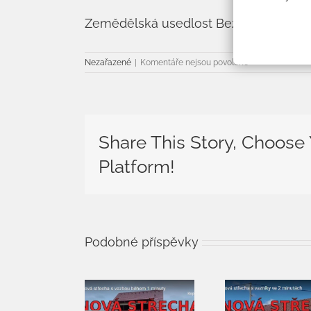
Zemědělská usedlost Bezkov u Znoj
u
Nezařazené
|
Komentáře nejsou povolené
textu
s
názvem
Zemědělská
usedlost
Share This Story, Choose
Bezkov
u
Platform!
Znojma
Podobné příspěvky