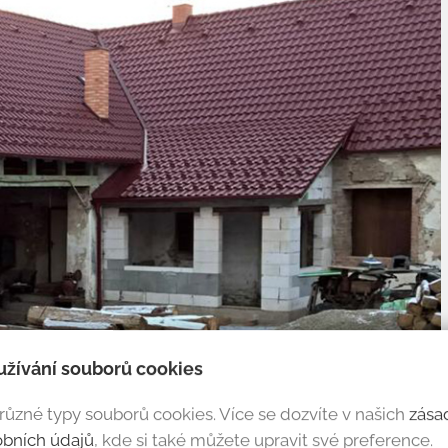
užívání souborů cookies
ůzné typy souborů cookies. Více se dozvíte v našich
zása
obních údajů
, kde si také můžete upravit své preference.