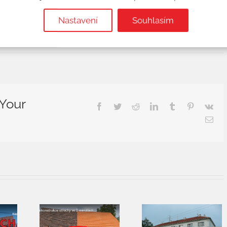
ma
Nastavení
Souhlasím
 Your
Facebook
Twitter
Reddit
LinkedIn
Tumblr
Pinterest
Vk
E-
mail