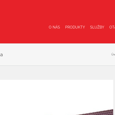
O NÁS
PRODUKTY
SLUŽBY
OT
ma
Úv