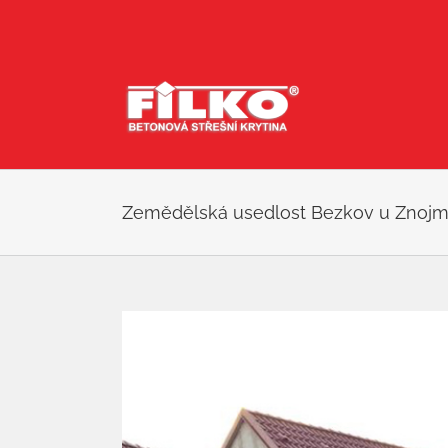
Přeskočit
na
obsah
Zemědělská usedlost Bezkov u Znoj
Zobrazit
větší
obrázek