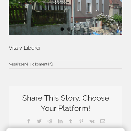
Vila v Liberci
Nezařazené
|
0 komentářů
Share This Story, Choose
Your Platform!
Facebook
Twitter
Reddit
LinkedIn
Tumblr
Pinterest
Vk
E-
mail