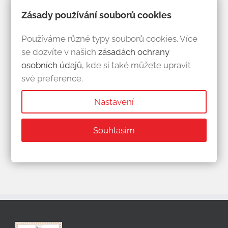
Zásady používání souborů cookies
Podobné příspěvky
Používáme různé typy souborů cookies. Více
se dozvíte v našich
zásadách ochrany
osobních údajů
, kde si také můžete upravit
své preference.
Nastavení
Souhlasím